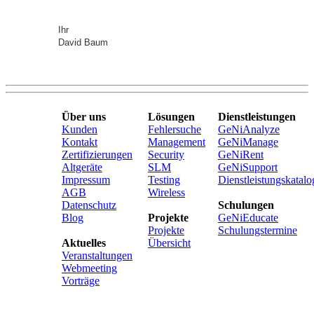
Ihr
David Baum
Über uns
Lösungen
Dienstleistungen
Kunden
Fehlersuche
GeNiAnalyze
Kontakt
Management
GeNiManage
Zertifizierungen
Security
GeNiRent
Altgeräte
SLM
GeNiSupport
Impressum
Testing
Dienstleistungskatalo
AGB
Wireless
Datenschutz
Schulungen
Blog
Projekte
GeNiEducate
Projekte
Schulungstermine
Aktuelles
Übersicht
Veranstaltungen
Webmeeting
Vorträge