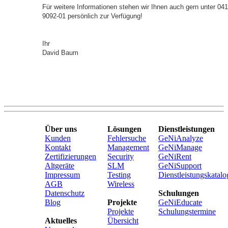
Für weitere Informationen stehen wir Ihnen auch gern unter 04
9092-01 persönlich zur Verfügung!
Ihr
David Baum
Über uns
Lösungen
Dienstleistungen
Kunden
Fehlersuche
GeNiAnalyze
Kontakt
Management
GeNiManage
Zertifizierungen
Security
GeNiRent
Altgeräte
SLM
GeNiSupport
Impressum
Testing
Dienstleistungskatalo
AGB
Wireless
Datenschutz
Schulungen
Blog
Projekte
GeNiEducate
Projekte
Schulungstermine
Aktuelles
Übersicht