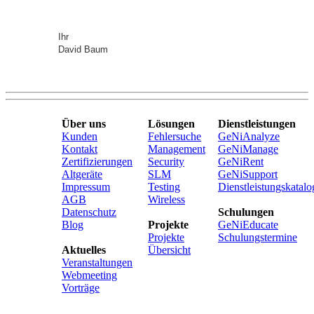
Ihr
David Baum
Über uns
Lösungen
Dienstleistungen
Kunden
Fehlersuche
GeNiAnalyze
Kontakt
Management
GeNiManage
Zertifizierungen
Security
GeNiRent
Altgeräte
SLM
GeNiSupport
Impressum
Testing
Dienstleistungskatalo
AGB
Wireless
Datenschutz
Schulungen
Blog
Projekte
GeNiEducate
Projekte
Schulungstermine
Aktuelles
Übersicht
Veranstaltungen
Webmeeting
Vorträge