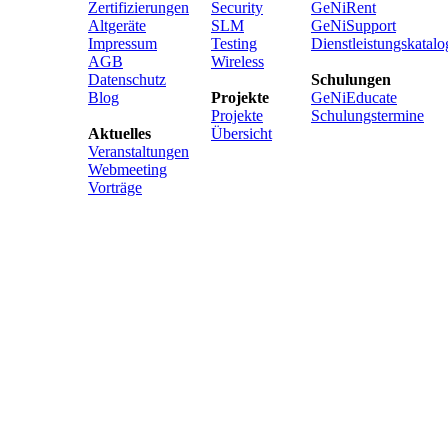
Zertifizierungen
Security
GeNiRent
Altgeräte
SLM
GeNiSupport
Impressum
Testing
Dienstleistungskatalo
AGB
Wireless
Datenschutz
Schulungen
Blog
Projekte
GeNiEducate
Projekte
Schulungstermine
Aktuelles
Übersicht
Veranstaltungen
Webmeeting
Vorträge