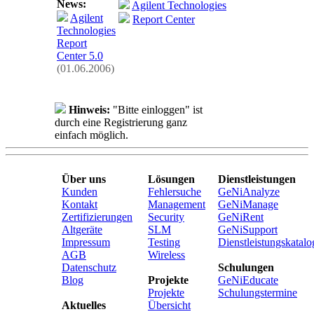
News:
Agilent Technologies
Agilent
Report Center
Technologies
Report
Center 5.0
(01.06.2006)
Hinweis:
"Bitte einloggen" ist
durch eine Registrierung ganz
einfach möglich.
Über uns
Lösungen
Dienstleistungen
Kunden
Fehlersuche
GeNiAnalyze
Kontakt
Management
GeNiManage
Zertifizierungen
Security
GeNiRent
Altgeräte
SLM
GeNiSupport
Impressum
Testing
Dienstleistungskatalo
AGB
Wireless
Datenschutz
Schulungen
Blog
Projekte
GeNiEducate
Projekte
Schulungstermine
Aktuelles
Übersicht