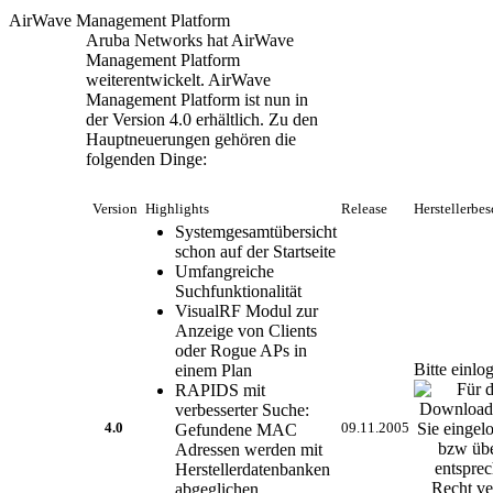
AirWave Management Platform
Aruba Networks hat AirWave
Management Platform
weiterentwickelt. AirWave
Management Platform ist nun in
der Version 4.0 erhältlich. Zu den
Hauptneuerungen gehören die
folgenden Dinge:
Version
Highlights
Release
Herstellerbe
Systemgesamtübersicht
schon auf der Startseite
Umfangreiche
Suchfunktionalität
VisualRF Modul zur
Anzeige von Clients
oder Rogue APs in
Bitte einlo
einem Plan
RAPIDS mit
verbesserter Suche:
4.0
Gefundene MAC
09.11.2005
Adressen werden mit
Herstellerdatenbanken
abgeglichen