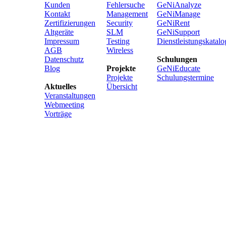
Kunden
Fehlersuche
GeNiAnalyze
Kontakt
Management
GeNiManage
Zertifizierungen
Security
GeNiRent
Altgeräte
SLM
GeNiSupport
Impressum
Testing
Dienstleistungskatalo
AGB
Wireless
Datenschutz
Schulungen
Blog
Projekte
GeNiEducate
Projekte
Schulungstermine
Aktuelles
Übersicht
Veranstaltungen
Webmeeting
Vorträge