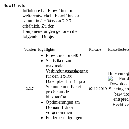
FlowDirector
Infinicore hat FlowDirector
weiterentwickelt. FlowDirector
ist nun in der Version 2.2.7
erhältlich. Zu den
Hauptneuerungen gehören die
folgenden Dinge:
Version
Highlights
Release
Herstellerbe
FlowDirector 640P
Statistiken zur
maximalen
Verbindungsauslastung
Bitte einlo
für den Tx/Rx-
Datenpfad für Bit pro
Sekunde und Paket
2.2.7
02.12.2019
pro Sekunde
hinzugefügt
Optimierungen am
Domain-Editor
vorgenommen
Fehlerbeseitigungen