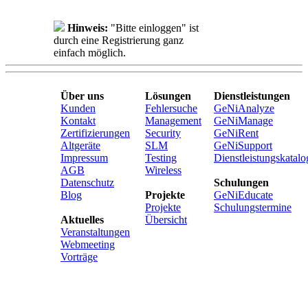
Hinweis:
"Bitte einloggen" ist
durch eine Registrierung ganz
einfach möglich.
Über uns
Lösungen
Dienstleistungen
Kunden
Fehlersuche
GeNiAnalyze
Kontakt
Management
GeNiManage
Zertifizierungen
Security
GeNiRent
Altgeräte
SLM
GeNiSupport
Impressum
Testing
Dienstleistungskatalo
AGB
Wireless
Datenschutz
Schulungen
Blog
Projekte
GeNiEducate
Projekte
Schulungstermine
Aktuelles
Übersicht
Veranstaltungen
Webmeeting
Vorträge