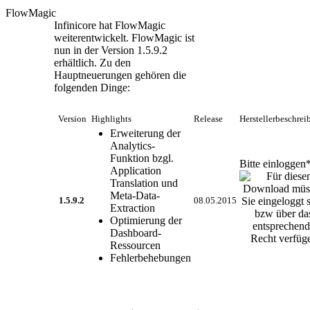
FlowMagic
Infinicore hat FlowMagic
weiterentwickelt. FlowMagic ist
nun in der Version 1.5.9.2
erhältlich. Zu den
Hauptneuerungen gehören die
folgenden Dinge:
Version
Highlights
Release
Herstellerbeschre
Erweiterung der
Analytics-
Funktion bzgl.
Bitte einloggen
Application
Translation und
Meta-Data-
1.5.9.2
08.05.2015
Extraction
Optimierung der
Dashboard-
Ressourcen
Fehlerbehebungen