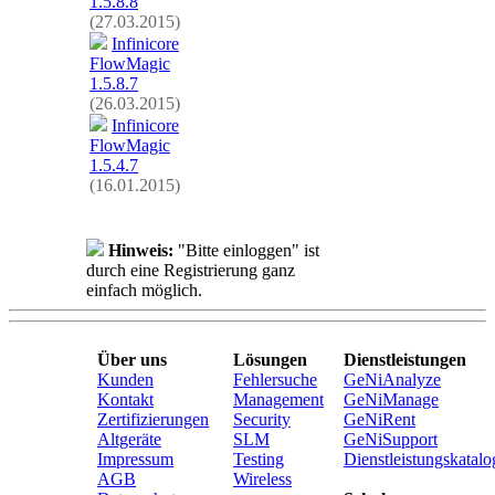
1.5.8.8
(27.03.2015)
Infinicore
FlowMagic
1.5.8.7
(26.03.2015)
Infinicore
FlowMagic
1.5.4.7
(16.01.2015)
Hinweis:
"Bitte einloggen" ist
durch eine Registrierung ganz
einfach möglich.
Über uns
Lösungen
Dienstleistungen
Kunden
Fehlersuche
GeNiAnalyze
Kontakt
Management
GeNiManage
Zertifizierungen
Security
GeNiRent
Altgeräte
SLM
GeNiSupport
Impressum
Testing
Dienstleistungskatalo
AGB
Wireless