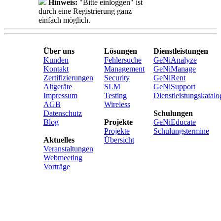
Hinweis:
"Bitte einloggen" ist
durch eine Registrierung ganz
einfach möglich.
Über uns
Lösungen
Dienstleistungen
Kunden
Fehlersuche
GeNiAnalyze
Kontakt
Management
GeNiManage
Zertifizierungen
Security
GeNiRent
Altgeräte
SLM
GeNiSupport
Impressum
Testing
Dienstleistungskatalo
AGB
Wireless
Datenschutz
Schulungen
Blog
Projekte
GeNiEducate
Projekte
Schulungstermine
Aktuelles
Übersicht
Veranstaltungen
Webmeeting
Vorträge