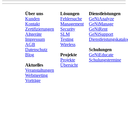
Über uns
Lösungen
Dienstleistungen
Kunden
Fehlersuche
GeNiAnalyze
Kontakt
Management
GeNiManage
Zertifizierungen
Security
GeNiRent
Altgeräte
SLM
GeNiSupport
Impressum
Testing
Dienstleistungskatalo
AGB
Wireless
Datenschutz
Schulungen
Blog
Projekte
GeNiEducate
Projekte
Schulungstermine
Aktuelles
Übersicht
Veranstaltungen
Webmeeting
Vorträge