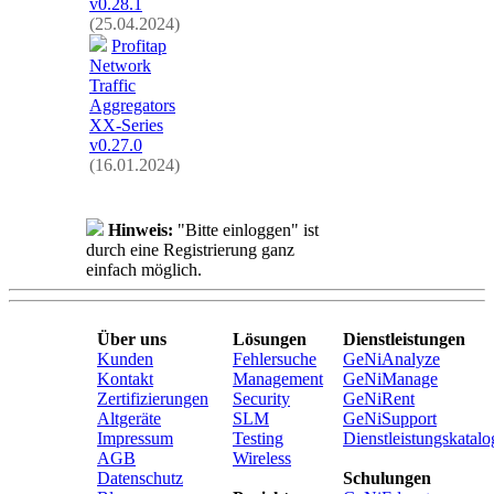
v0.28.1
(25.04.2024)
Profitap
Network
Traffic
Aggregators
XX-Series
v0.27.0
(16.01.2024)
Hinweis:
"Bitte einloggen" ist
durch eine Registrierung ganz
einfach möglich.
Über uns
Lösungen
Dienstleistungen
Kunden
Fehlersuche
GeNiAnalyze
Kontakt
Management
GeNiManage
Zertifizierungen
Security
GeNiRent
Altgeräte
SLM
GeNiSupport
Impressum
Testing
Dienstleistungskatalo
AGB
Wireless
Datenschutz
Schulungen