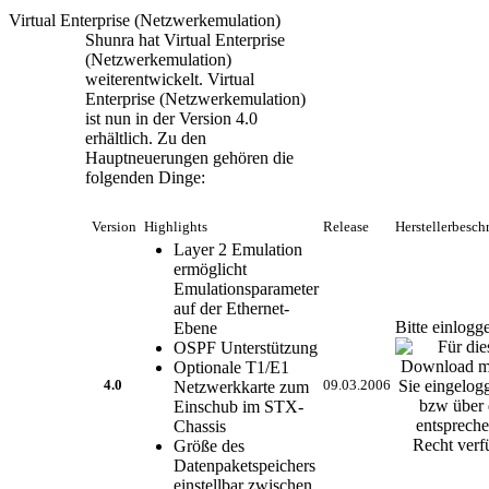
Virtual Enterprise (Netzwerkemulation)
Shunra hat Virtual Enterprise
(Netzwerkemulation)
weiterentwickelt. Virtual
Enterprise (Netzwerkemulation)
ist nun in der Version 4.0
erhältlich. Zu den
Hauptneuerungen gehören die
folgenden Dinge:
Version
Highlights
Release
Herstellerbesc
Layer 2 Emulation
ermöglicht
Emulationsparameter
auf der Ethernet-
Bitte einlogg
Ebene
OSPF Unterstützung
Optionale T1/E1
4.0
Netzwerkkarte zum
09.03.2006
Einschub im STX-
Chassis
Größe des
Datenpaketspeichers
einstellbar zwischen