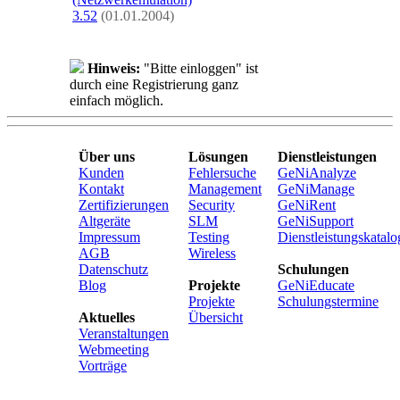
3.52
(01.01.2004)
Hinweis:
"Bitte einloggen" ist
durch eine Registrierung ganz
einfach möglich.
Über uns
Lösungen
Dienstleistungen
Kunden
Fehlersuche
GeNiAnalyze
Kontakt
Management
GeNiManage
Zertifizierungen
Security
GeNiRent
Altgeräte
SLM
GeNiSupport
Impressum
Testing
Dienstleistungskatalo
AGB
Wireless
Datenschutz
Schulungen
Blog
Projekte
GeNiEducate
Projekte
Schulungstermine
Aktuelles
Übersicht
Veranstaltungen
Webmeeting
Vorträge