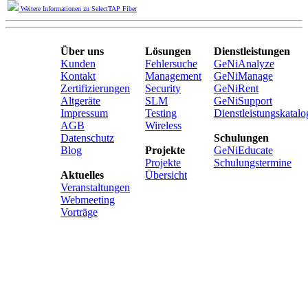
Weitere Informationen zu SelectTAP Fiber
Über uns
Lösungen
Dienstleistungen
Kunden
Fehlersuche
GeNiAnalyze
Kontakt
Management
GeNiManage
Zertifizierungen
Security
GeNiRent
Altgeräte
SLM
GeNiSupport
Impressum
Testing
Dienstleistungskatalo
AGB
Wireless
Datenschutz
Schulungen
Blog
Projekte
GeNiEducate
Projekte
Schulungstermine
Aktuelles
Übersicht
Veranstaltungen
Webmeeting
Vorträge