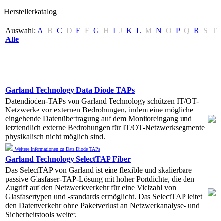
Herstellerkatalog
Auswahl:
A
B
C
D
E
F
G
H
I
J
K
L
M
N
O
P
Q
R
S
T
Alle
Garland Technology Data Diode TAPs
Datendioden-TAPs von Garland Technology schützen IT/OT-
Netzwerke vor externen Bedrohungen, indem eine mögliche
eingehende Datenübertragung auf dem Monitoreingang und
letztendlich externe Bedrohungen für IT/OT-Netzwerksegmente
physikalisch nicht möglich sind.
Weitere Informationen zu Data Diode TAPs
Garland Technology SelectTAP Fiber
Das SelectTAP von Garland ist eine flexible und skalierbare
passive Glasfaser-TAP-Lösung mit hoher Portdichte, die den
Zugriff auf den Netzwerkverkehr für eine Vielzahl von
Glasfasertypen und -standards ermöglicht. Das SelectTAP leitet
den Datenverkehr ohne Paketverlust an Netzwerkanalyse- und
Sicherheitstools weiter.