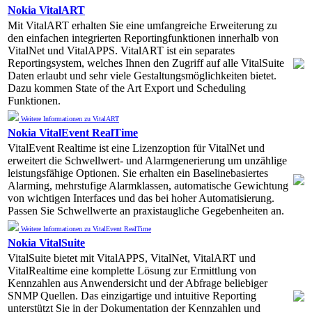
Nokia VitalART
Mit VitalART erhalten Sie eine umfangreiche Erweiterung zu
den einfachen integrierten Reportingfunktionen innerhalb von
VitalNet und VitalAPPS. VitalART ist ein separates
Reportingsystem, welches Ihnen den Zugriff auf alle VitalSuite
Daten erlaubt und sehr viele Gestaltungsmöglichkeiten bietet.
Dazu kommen State of the Art Export und Scheduling
Funktionen.
Weitere Informationen zu VitalART
Nokia VitalEvent RealTime
VitalEvent Realtime ist eine Lizenzoption für VitalNet und
erweitert die Schwellwert- und Alarmgenerierung um unzählige
leistungsfähige Optionen. Sie erhalten ein Baselinebasiertes
Alarming, mehrstufige Alarmklassen, automatische Gewichtung
von wichtigen Interfaces und das bei hoher Automatisierung.
Passen Sie Schwellwerte an praxistaugliche Gegebenheiten an.
Weitere Informationen zu VitalEvent RealTime
Nokia VitalSuite
VitalSuite bietet mit VitalAPPS, VitalNet, VitalART und
VitalRealtime eine komplette Lösung zur Ermittlung von
Kennzahlen aus Anwendersicht und der Abfrage beliebiger
SNMP Quellen. Das einzigartige und intuitive Reporting
unterstützt Sie in der Dokumentation der Kennzahlen und