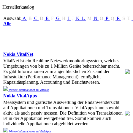
Herstellerkatalog
Auswahl:
A
B
C
D
E
F
G
H
I
J
K
L
M
N
O
P
Q
R
S
T
Alle
Nokia VitalNet
VitalNet ist ein Realtime Netzwerkmonitoringsystem, welches
Umgebungen von bis zu 1 Million Geräte beherrschbar macht.
Es gibt Informationen zum augenblicklichen Zustand der
Infrastuktur (Performance Management), ermöglicht
Kapazitätsplanung, Accounting und Berichtswesen.
Weitere Informationen zu VitalNet
Nokia VitalApps
Messsystem und grafische Auswertung der Endanwendersicht
auf Applikationen und Transaktionen. VitalApps kann sowohl
aktiv, als auch passiv messen. Die Definition von Transaktionen
ist in der Applikation weitgehend frei. Somit können auch
individuelle Applikationen abgebildet werden.
Weitere Informationen zu VitalApps