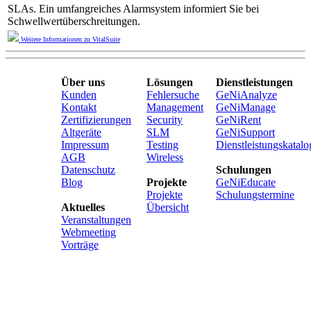
SLAs. Ein umfangreiches Alarmsystem informiert Sie bei
Schwellwertüberschreitungen.
Weitere Informationen zu VitalSuite
Über uns
Lösungen
Dienstleistungen
Kunden
Fehlersuche
GeNiAnalyze
Kontakt
Management
GeNiManage
Zertifizierungen
Security
GeNiRent
Altgeräte
SLM
GeNiSupport
Impressum
Testing
Dienstleistungskatalo
AGB
Wireless
Datenschutz
Schulungen
Blog
Projekte
GeNiEducate
Projekte
Schulungstermine
Aktuelles
Übersicht
Veranstaltungen
Webmeeting
Vorträge