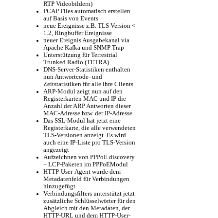
RTP Videobildern)
PCAP Files automatisch erstellen
auf Basis von Events
neue Ereignisse z.B. TLS Version <
1.2, Ringbuffer Ereignisse
neuer Ereignis Ausgabekanal via
Apache Kafka und SNMP Trap
Unterstützung für Terrestrial
Trunked Radio (TETRA)
DNS-Server-Statistiken enthalten
nun Antwortcode- und
Zeitstatistiken für alle ihre Clients
ARP-Modul zeigt nun auf den
Registerkarten MAC und IP die
Anzahl der ARP Antworten dieser
MAC-Adresse bzw. der IP-Adresse
Das SSL-Modul hat jetzt eine
Registerkarte, die alle verwendeten
TLS-Versionen anzeigt. Es wird
auch eine IP-Liste pro TLS-Version
angezeigt
Aufzeichnen von PPPoE discovery
+ LCP-Paketen im PPPoEModul
HTTP-User-Agent wurde dem
Metadatenfeld für Verbindungen
hinzugefügt
Verbindungsfilters unterstützt jetzt
zusätzliche Schlüsselwörter für den
Abgleich mit den Metadaten, der
HTTP-URL und dem HTTP-User-