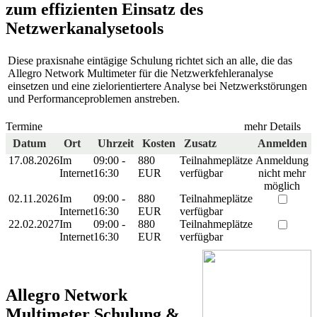
zum effizienten Einsatz des
Netzwerkanalysetools
Diese praxisnahe eintägige Schulung richtet sich an alle, die das
Allegro Network Multimeter für die Netzwerkfehleranalyse
einsetzen und eine zielorientiertere Analyse bei Netzwerkstörungen
und Performanceproblemen anstreben.
Termine
mehr Details
Datum
Ort
Uhrzeit
Kosten
Zusatz
Anmelden
17.08.2026
Im
09:00 -
880
Teilnahmeplätze
Anmeldung
Internet
16:30
EUR
verfügbar
nicht mehr
möglich
02.11.2026
Im
09:00 -
880
Teilnahmeplätze
Internet
16:30
EUR
verfügbar
22.02.2027
Im
09:00 -
880
Teilnahmeplätze
Internet
16:30
EUR
verfügbar
Allegro Network
Multimeter Schulung &