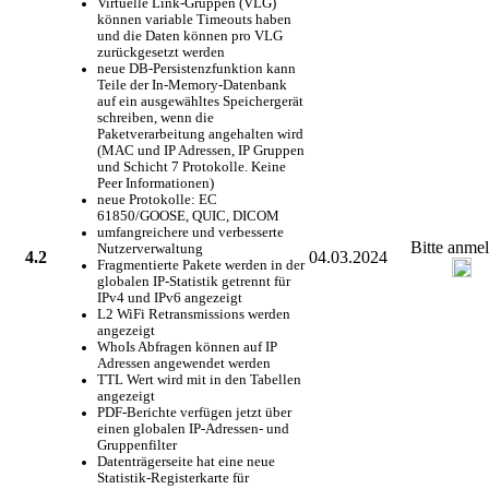
Virtuelle Link-Gruppen (VLG)
können variable Timeouts haben
und die Daten können pro VLG
zurückgesetzt werden
neue DB-Persistenzfunktion kann
Teile der In-Memory-Datenbank
auf ein ausgewähltes Speichergerät
schreiben, wenn die
Paketverarbeitung angehalten wird
(MAC und IP Adressen, IP Gruppen
und Schicht 7 Protokolle. Keine
Peer Informationen)
neue Protokolle: EC
61850/GOOSE, QUIC, DICOM
umfangreichere und verbesserte
Bitte anme
Nutzerverwaltung
4.2
04.03.2024
Fragmentierte Pakete werden in der
globalen IP-Statistik getrennt für
IPv4 und IPv6 angezeigt
L2 WiFi Retransmissions werden
angezeigt
WhoIs Abfragen können auf IP
Adressen angewendet werden
TTL Wert wird mit in den Tabellen
angezeigt
PDF-Berichte verfügen jetzt über
einen globalen IP-Adressen- und
Gruppenfilter
Datenträgerseite hat eine neue
Statistik-Registerkarte für