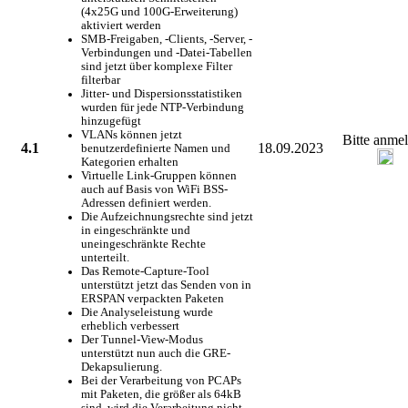
(4x25G und 100G-Erweiterung)
aktiviert werden
SMB-Freigaben, -Clients, -Server, -
Verbindungen und -Datei-Tabellen
sind jetzt über komplexe Filter
filterbar
Jitter- und Dispersionsstatistiken
wurden für jede NTP-Verbindung
hinzugefügt
VLANs können jetzt
Bitte anme
4.1
18.09.2023
benutzerdefinierte Namen und
Kategorien erhalten
Virtuelle Link-Gruppen können
auch auf Basis von WiFi BSS-
Adressen definiert werden.
Die Aufzeichnungsrechte sind jetzt
in eingeschränkte und
uneingeschränkte Rechte
unterteilt.
Das Remote-Capture-Tool
unterstützt jetzt das Senden von in
ERSPAN verpackten Paketen
Die Analyseleistung wurde
erheblich verbessert
Der Tunnel-View-Modus
unterstützt nun auch die GRE-
Dekapsulierung.
Bei der Verarbeitung von PCAPs
mit Paketen, die größer als 64kB