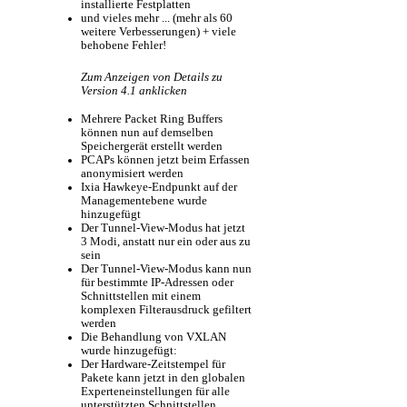
installierte Festplatten
und vieles mehr ... (mehr als 60
weitere Verbesserungen) + viele
behobene Fehler!
Zum Anzeigen von Details zu
Version 4.1 anklicken
Mehrere Packet Ring Buffers
können nun auf demselben
Speichergerät erstellt werden
PCAPs können jetzt beim Erfassen
anonymisiert werden
Ixia Hawkeye-Endpunkt auf der
Managementebene wurde
hinzugefügt
Der Tunnel-View-Modus hat jetzt
3 Modi, anstatt nur ein oder aus zu
sein
Der Tunnel-View-Modus kann nun
für bestimmte IP-Adressen oder
Schnittstellen mit einem
komplexen Filterausdruck gefiltert
werden
Die Behandlung von VXLAN
wurde hinzugefügt:
Der Hardware-Zeitstempel für
Pakete kann jetzt in den globalen
Experteneinstellungen für alle
unterstützten Schnittstellen