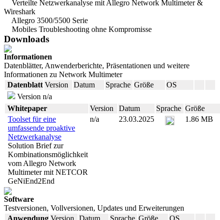
Verteilte Netzwerkanalyse mit Allegro Network Multimeter &
Wireshark
Allegro 3500/5500 Serie
Mobiles Troubleshooting ohne Kompromisse
Downloads
Informationen
Datenblätter, Anwenderberichte, Präsentationen und weitere
Informationen zu Network Multimeter
Datenblatt
Version
Datum
Sprache
Größe
OS
Version n/a
Whitepaper
Version
Datum
Sprache
Größe
Toolset für eine
n/a
23.03.2025
1.86 MB
umfassende proaktive
Netzwerkanalyse
Solution Brief zur
Kombinationsmöglichkeit
vom Allegro Network
Multimeter mit NETCOR
GeNiEnd2End
Software
Testversionen, Vollversionen, Updates und Erweiterungen
Anwendung
Version
Datum
Sprache
Größe
OS