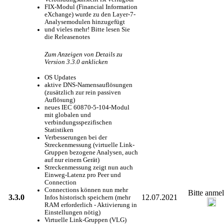
FIX-Modul (Financial Information
eXchange) wurde zu den Layer-7-
Analysemodulen hinzugefügt
und vieles mehr! Bitte lesen Sie
die Releasenotes
Zum Anzeigen von Details zu
Version 3.3.0 anklicken
OS Updates
aktive DNS-Namensauflösungen
(zusätzlich zur rein passiven
Auflösung)
neues IEC 60870-5-104-Modul
mit globalen und
verbindungsspezifischen
Statistiken
Verbesserungen bei der
Streckenmessung (virtuelle Link-
Gruppen bezogene Analysen, auch
auf nur einem Gerät)
Streckenmessung zeigt nun auch
Einweg-Latenz pro Peer und
Connection
Connections können nun mehr
Bitte anme
3.3.0
12.07.2021
Infos historisch speichern (mehr
RAM erforderlich - Aktivierung in
Einstellungen nötig)
Virtuelle Link-Gruppen (VLG)