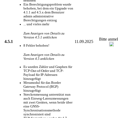
behoben
Ein Berechtigungsproblem wurde
behoben, bei dem ein Upgrade von
4.1.1 auf 4.5.x dem Benutzer
admin administrative
Berechtigungen entzog
... und vieles mehr
Zum Anzeigen von Details zu
Version 4.5.1 anklicken
Bitte anme
4.5.1
11.09.2025
8 Fehler behoben!
Zum Anzeigen von Details zu
Version 4.5 anklicken
Es wurden Zähler und Graphen für
TCP-Out-of-Order und TCP-
Payload für IP-Adressen
hinzugefügt
Messmodul für das Border
Gateway Protocol (BGP)
hinzugefügt
Streckenmessung unterstützt nun
auch Einweg-Latenzmessungen
mit zwei Geräten, wenn beide über
eine GNSS-
Synchronisationsmethode
synchronisiert sind