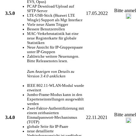
EVS, Opus)
PCAP Download/Upload auf
Bitte anme
SFTP-Server
3.5.0
17.05.2022
LTE-USB-Stick (Huawei LTE
Wingle) Support als Mgt Interface
Viele neue Alarm Trigger
Bessere Benutzerrollen
MAC-Verkehrsstatistik hat eine
neue Registerkarte für globale
Statistiken
Neue Ansicht für IP-Gruppenpaare
unter IP-Gruppen
Zahlreiche weitere Neuerungen.
Bitte Releasenotes lesen.
Zum Anzeigen von Details zu
Version 3.4.0 anklicken
IEEE 802.11-WLAN-Modul wurde
erweitert
Jumbo-Frame-Modus kann in den
Experteneinstellungen ausgewählt
werden
Zwei-Faktor-Authentifizierung mit
einem zeitbasierten
Bitte anme
3.4.0
22.11.2021
Einmalpasswort-Mechanismus
(TOTP)
globale Seite für IP-Paare
neue detaillierte
Verbindungsansicht ist verfügbar