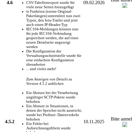
4.6
09.02.2026
CSV-Tabellenexport wurde für
viele neue Seiten hinzugefügt
ie Funktion (xterne Original-
Paketlängen) unterstützt nun zwei
Typen, den Ixia-Trailer und jetzt
auch einen IP-Header-Typ
IEC104-Meldungen können nun
für jede IEC104-Verbindung
gespeichert werden, die auf einer
neuen Detailseite angezeigt
werden
Die Konfiguration der
Verwaltungsschnittstelle wurde für
eine einfachere Konfiguration
überarbeitet
... und vieles mehr!
Zum Anzeigen von Details zu
Version 4.5.2 anklicken
Ein Absturz bei der Verarbeitung
ungültiger SCTP-Pakete wurde
behoben
Ein Absturz in Situationen, in
denen der Speicher nicht ausreicht,
wurde bei Profinet- Datenverkehr
Bitte anme
behoben
4.5.2
10.11.2025
Ein Fehler bei
Aufzeichnungsfiltern wurde