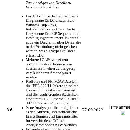
Zum Anzeigen von Details zu
Version 3.6 anklicken
Der TCP-Flow-Chart enthält neue
Diagramme für Durchsatz, Zero-
Window, Dup-Acks,
Retransmission und detaillierte
Diagramme für TCP-Sequenz- und
Bestätigungsnum- mern. Es enthält
auch ein Diagramm über Daten, die
in der Verbindung nicht gesehen
wurden, was als verpasste Daten
erfasst wird.
Mehrere PCAPs von einem
Speichermedium können nun
zusammen in einer zu mergecap
vergleichbaren Art analysiert
werden
Radiotap und PPI PCAP Dateien,
die IEEE 802.11 Pakete enthalten,
können nun analy- siert werden
und die resultierenden Statistiken
sind unter “L2 - Ethernet” ? “IEEE
802.11 Statistics” verfügbar
Bitte anme
Neue Analyseprofile ermöglichen
3.6
27.09.2022
es den Nutzern, unterschiedliche
Einstellungen und Eingangsfilter
für verschiedene Offline-
Analysemethoden zu verwenden
Es wurde eine grundlegende