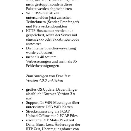
sind, wird die Verarbeitung nicht
mehr gestoppt, sondern diese
Pakete werden abgeschnitten
WiFi BSS-Statistiken
unterscheiden jetzt zwischen
Teilnehmern (Sender, Empfänger)
und Netzwerkendpunkten
HTTP-Hostnamen werden nur
gespeichert, wenn der Server mit
einem 2xx- oder 3xxAntwortcode
antwortet.
Die interne Speicherverwaltung
wurde verbessert,
mehr als 40 weitere
Verbesserungen und mehr als 35
Fehlerbereinigungen
Zum Anzeigen von Details zu
Version 4.0.0 anklicken
großes OS Update. Dauert länger
als üblich! Nur von Version 3.x
aus!
Support für WiFi Messungen über
unterstützte USB WiFi Karten
Streckenmessung via PCAP
Upload Offline mit 2 PCAP Files
erweiterte RTP Stats (Paketzeit
Delta, Burst Loss, Änderungen der
RTP Zeit, Übertragungsdauer von