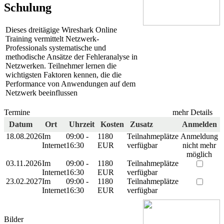
Schulung
Dieses dreitägige Wireshark Online
Training vermittelt Netzwerk-
Professionals systematische und
methodische Ansätze der Fehleranalyse in
Netzwerken. Teilnehmer lernen die
wichtigsten Faktoren kennen, die die
Performance von Anwendungen auf dem
Netzwerk beeinflussen
Termine
mehr Details
Datum
Ort
Uhrzeit
Kosten
Zusatz
Anmelden
18.08.2026
Im
09:00 -
1180
Teilnahmeplätze
Anmeldung
Internet
16:30
EUR
verfügbar
nicht mehr
möglich
03.11.2026
Im
09:00 -
1180
Teilnahmeplätze
Internet
16:30
EUR
verfügbar
23.02.2027
Im
09:00 -
1180
Teilnahmeplätze
Internet
16:30
EUR
verfügbar
Bilder