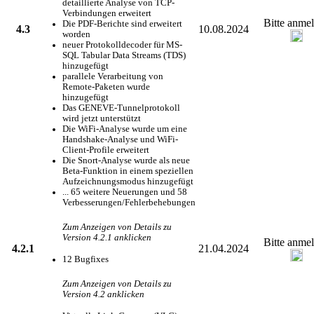
detaillierte Analyse von TCP-
Verbindungen erweitert
Bitte anme
Die PDF-Berichte sind erweitert
4.3
10.08.2024
worden
neuer Protokolldecoder für MS-
SQL Tabular Data Streams (TDS)
hinzugefügt
parallele Verarbeitung von
Remote-Paketen wurde
hinzugefügt
Das GENEVE-Tunnelprotokoll
wird jetzt unterstützt
Die WiFi-Analyse wurde um eine
Handshake-Analyse und WiFi-
Client-Profile erweitert
Die Snort-Analyse wurde als neue
Beta-Funktion in einem speziellen
Aufzeichnungsmodus hinzugefügt
... 65 weitere Neuerungen und 58
Verbesserungen/Fehlerbehebungen
Zum Anzeigen von Details zu
Version 4.2.1 anklicken
Bitte anme
4.2.1
21.04.2024
12 Bugfixes
Zum Anzeigen von Details zu
Version 4.2 anklicken