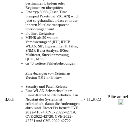
bestimmten Ländern oder
Regionen zu überprüfen
Ethertyp 8988 (Cisco Time
Stamped Pakets bei VXLAN) wird
jetzt so gehandhabt, dass er in der
inneren Nutzlast transparent
übersprungen wird
Profinet Ereignisse
MEHR als 50 weitere
Verbesserungen! (RTP, RTCP,
WLAN, SIP, IngressFilter, IP Filter,
SNMP, Burst Analyse, IPSec,
Multicast, Streckenmessung,
QUIC, MSS,
ca 40 weitere Fehlerbehebungen!
Zum Anzeigen von Details zu
Version 3.6.1 anklicken
Security und Patch Release
Eine WLAN-Schwachstelle im
Linux-Kernel wurde behoben. Ein
Bitte anme
3.6.1
17.11.2022
Neustart des Systems ist
erforderlich, damit die Änderungen
aktiv sind. Dieser Fix betrifft CVE-
2022-41674, CVE- 2022-42719,
CVE-2022-42720, CVE-2022-
42721 und CVE-2022-42722.