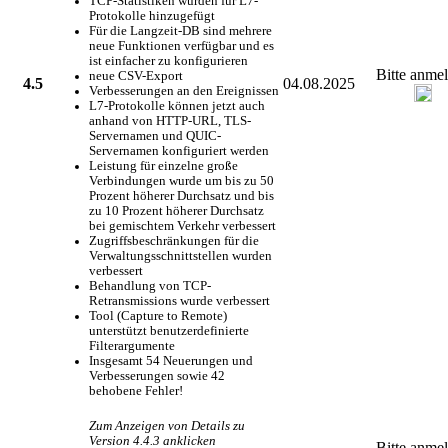
TCP-Statistiken wurden für L7-
Protokolle hinzugefügt
Für die Langzeit-DB sind mehrere
neue Funktionen verfügbar und es
ist einfacher zu konfigurieren
Bitte anme
neue CSV-Export
4.5
04.08.2025
Verbesserungen an den Ereignissen
L7-Protokolle können jetzt auch
anhand von HTTP-URL, TLS-
Servernamen und QUIC-
Servernamen konfiguriert werden
Leistung für einzelne große
Verbindungen wurde um bis zu 50
Prozent höherer Durchsatz und bis
zu 10 Prozent höherer Durchsatz
bei gemischtem Verkehr verbessert
Zugriffsbeschränkungen für die
Verwaltungsschnittstellen wurden
verbessert
Behandlung von TCP-
Retransmissions wurde verbessert
Tool (Capture to Remote)
unterstützt benutzerdefinierte
Filterargumente
Insgesamt 54 Neuerungen und
Verbesserungen sowie 42
behobene Fehler!
Zum Anzeigen von Details zu
Version 4.4.3 anklicken
Bitte anme