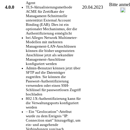
Agent
Bitte anme
4.0.0
20.04.2023
TLS-Aktualisierungsmethode
ACME für Zertifkate der
Managament-Schnittstelle
unterstützt External Account
Binding (EAB). Dies ist ein
optionaler Mechanismus, der die
Authentifizierung ermöglicht
bei Allegro Network Multimeter-
Modellen mit mehreren
Management-LAN-Anschlüssen
können die bisher ungenutzten
Anschlüsse jetzt als sekundäre
Management-Anschlüsse
konfiguriert werden
Admin-Benutzer können jetzt über
SFTP auf die Datenträger
zugreifen. Sie können die
Passwort-Authentifizierung
verwenden oder einen SSH-
Schlüssel für passwortlosen Zugriff
hochladen
802.1X-Authentifizierung kann für
die Verwaltungsports konfiguriert
werden
– Ein “Geolocation”-Attribut
wurde zu dem Ereignis “IP:
Connection start” hinzugefügt, um
ein- und ausgehende
Verbindungen von/nach