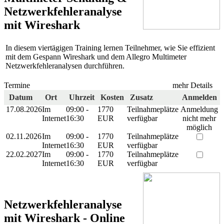
Netzwerkfehleranalyse
mit Wireshark
In diesem viertägigen Training lernen Teilnehmer, wie Sie effizient
mit dem Gespann Wireshark und dem Allegro Multimeter
Netzwerkfehleranalysen durchführen.
Termine
mehr Details
Datum
Ort
Uhrzeit
Kosten
Zusatz
Anmelden
17.08.2026
Im
09:00 -
1770
Teilnahmeplätze
Anmeldung
Internet
16:30
EUR
verfügbar
nicht mehr
möglich
02.11.2026
Im
09:00 -
1770
Teilnahmeplätze
Internet
16:30
EUR
verfügbar
22.02.2027
Im
09:00 -
1770
Teilnahmeplätze
Internet
16:30
EUR
verfügbar
Netzwerkfehleranalyse
mit Wireshark - Online