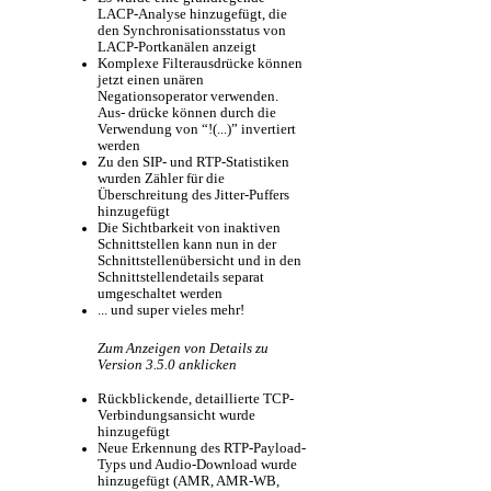
LACP-Analyse hinzugefügt, die
den Synchronisationsstatus von
LACP-Portkanälen anzeigt
Komplexe Filterausdrücke können
jetzt einen unären
Negationsoperator verwenden.
Aus- drücke können durch die
Verwendung von “!(...)” invertiert
werden
Zu den SIP- und RTP-Statistiken
wurden Zähler für die
Überschreitung des Jitter-Puffers
hinzugefügt
Die Sichtbarkeit von inaktiven
Schnittstellen kann nun in der
Schnittstellenübersicht und in den
Schnittstellendetails separat
umgeschaltet werden
... und super vieles mehr!
Zum Anzeigen von Details zu
Version 3.5.0 anklicken
Rückblickende, detaillierte TCP-
Verbindungsansicht wurde
hinzugefügt
Neue Erkennung des RTP-Payload-
Typs und Audio-Download wurde
hinzugefügt (AMR, AMR-WB,