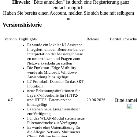
Hinweis:
"Bitte anmelden" ist durch eine Registrierung ganz
einfach möglich.
Haben Sie bereits einen Account, melden Sie sich bitte mit selbigem
an.
Versionshistorie
Version
Highlights
Release
Herstellerbesch
Es wurde ein lokaler KI-Assistent
integriert, um den Benutzer bei der
Interpretation der Messergebnisse
zu unterstützen und Fragen zum
Netzwerkverkehr zu stellen
Die Funktion -Edge Visibility-
wurde als Microsoft Windows-
Anwendung hinzugefügt
L7-Protokoll-Decoder für das SRT-
Protokoll
neue Erkennungsfunktionen für
Layer-7-Protokolle für HTTP2-
Bitte anme
4.7
und HTTP3- Datenverkehr
29.06.2026
hinzugefügt
Es stehen neue Ereignisauslöser
zur Verfügung
Für das WLAN-Modul stehen neue
Filterausdrücke zur Verfügung
Es wurde eine Unterstützung für
die Allegro Network Multimeter
Cloud Edition integriert