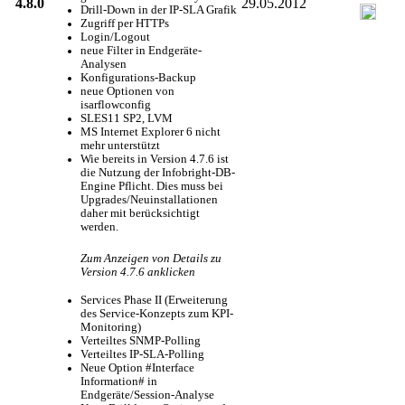
4.8.0
29.05.2012
Drill-Down in der IP-SLA Grafik
Zugriff per HTTPs
Login/Logout
neue Filter in Endgeräte-
Analysen
Konfigurations-Backup
neue Optionen von
isarflowconfig
SLES11 SP2, LVM
MS Internet Explorer 6 nicht
mehr unterstützt
Wie bereits in Version 4.7.6 ist
die Nutzung der Infobright-DB-
Engine Pflicht. Dies muss bei
Upgrades/Neuinstallationen
daher mit berücksichtigt
werden.
Zum Anzeigen von Details zu
Version 4.7.6 anklicken
Services Phase II (Erweiterung
des Service-Konzepts zum KPI-
Monitoring)
Verteiltes SNMP-Polling
Verteiltes IP-SLA-Polling
Neue Option #Interface
Information# in
Endgeräte/Session-Analyse