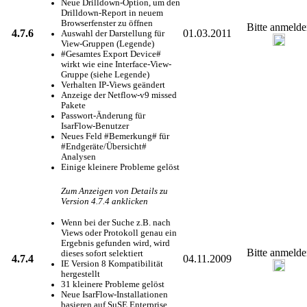
Neue Drilldown-Option, um den
Drilldown-Report in neuem
Browserfenster zu öffnen
Bitte anmelde
4.7.6
01.03.2011
Auswahl der Darstellung für
View-Gruppen (Legende)
#Gesamtes Export Device#
wirkt wie eine Interface-View-
Gruppe (siehe Legende)
Verhalten IP-Views geändert
Anzeige der Netflow-v9 missed
Pakete
Passwort-Änderung für
IsarFlow-Benutzer
Neues Feld #Bemerkung# für
#Endgeräte/Übersicht#
Analysen
Einige kleinere Probleme gelöst
Zum Anzeigen von Details zu
Version 4.7.4 anklicken
Wenn bei der Suche z.B. nach
Views oder Protokoll genau ein
Ergebnis gefunden wird, wird
Bitte anmelde
dieses sofort selektiert
4.7.4
04.11.2009
IE Version 8 Kompatibilität
hergestellt
31 kleinere Probleme gelöst
Neue IsarFlow-Installationen
basieren auf SuSE Enterprise