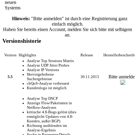
neuen
Systems
Hinweis:
"Bitte anmelden" ist durch eine Registrierung ganz
einfach möglich.
Haben Sie bereits einen Account, melden Sie sich bitte mit selbigem
an.
Versionshistorie
Version
Highlights
Release
Herstellerbeschrei
Analyse Top Sessions Matrix
Analyse UDP Jitter Probes
Analyse IP Versions
Hervorgehobene
Bitte anmelde
5.5
30.11.2015
Suchergebnisse
cbQoS-Analyse verbessert
Kundenlogo ist möglich
Analyse Top DSCP
Anzeige Flow/Paketraten in
Netflow-Analysen
kritische 4.8-Bugs gelöst (dies
ermöglicht Updates von 4.8-
Kunden, außer BGP)
Richtung ausblenden im
Analyse-Ergebnis
Suche in Parameter-Details