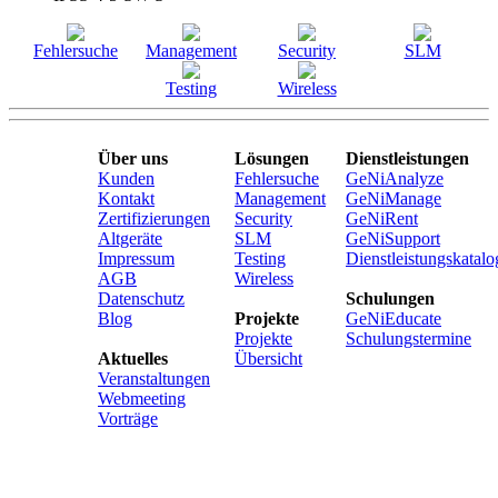
Fehlersuche
Management
Security
SLM
Testing
Wireless
Über uns
Lösungen
Dienstleistungen
Kunden
Fehlersuche
GeNiAnalyze
Kontakt
Management
GeNiManage
Zertifizierungen
Security
GeNiRent
Altgeräte
SLM
GeNiSupport
Impressum
Testing
Dienstleistungskatalo
AGB
Wireless
Datenschutz
Schulungen
Blog
Projekte
GeNiEducate
Projekte
Schulungstermine
Aktuelles
Übersicht
Veranstaltungen
Webmeeting
Vorträge