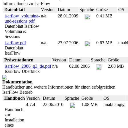
Informationen zu IsarFlow
Datenblatt
Version
Datum
Sprache
Größe
OS
isarflow_volumina-
n/a
28.01.2009
0.41 MB
und-sessions.pdf
Datenblatt Isarflow
Volumina &
Sessions
isarflow.pdf
n/a
23.07.2006
0.63 MB
unab
Datenblatt
IsarFlow
Präsentationen
Version
Datum
Sprache
Größe
isarflow_2006_q3_de.pdf
n/a
02.08.2006
2.08 MB
IsarFlow Überblick
Dokumentation
Handbücher und weitere Informationen für einen erfolgreichen
IsarFlow Betrieb
Handbuch
Version
Datum
Sprache
Größe
OS
4.7.4
22.06.2010
1.08 MB
unabhängig
Handbuch
zur
Installation
eines