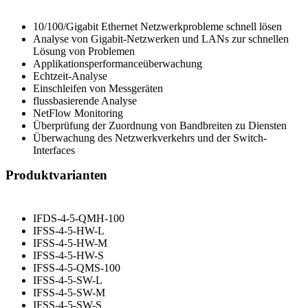
10/100/Gigabit Ethernet Netzwerkprobleme schnell lösen
Analyse von Gigabit-Netzwerken und LANs zur schnellen
Lösung von Problemen
Applikationsperformanceüberwachung
Echtzeit-Analyse
Einschleifen von Messgeräten
flussbasierende Analyse
NetFlow Monitoring
Überprüfung der Zuordnung von Bandbreiten zu Diensten
Überwachung des Netzwerkverkehrs und der Switch-
Interfaces
Produktvarianten
IFDS-4-5-QMH-100
IFSS-4-5-HW-L
IFSS-4-5-HW-M
IFSS-4-5-HW-S
IFSS-4-5-QMS-100
IFSS-4-5-SW-L
IFSS-4-5-SW-M
IFSS-4-5-SW-S