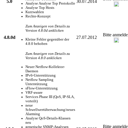
5.0
30.07.2014
Analyse Analyse Top Protokolle
Analyse Top Hosts
Kurzwahlen
Rechte-Konzept
Zum Anzeigen von Details zu
Version 4.8.0d anklicken
Bitte anmelde
4.8.0d
27.07.2012
Kleine Fehler gegenüber der
4.8.0 behoben
Zum Anzeigen von Details zu
Version 4.8.0 anklicken
Neuer Netflow-Kollektor-
Daemon
IPv6-Unterstützung
Netflow Sampling
Unterstützung
sFlow-Unterstützung
VRF-aware
Services Phase III (QoS, IP-SLA,
verteilt)
neue
Schwellwertüberwachung/neues
Alarming
Analyse QoS-Details-Klassen
neu
Bitte anmelde
generische SNMP-Analysen