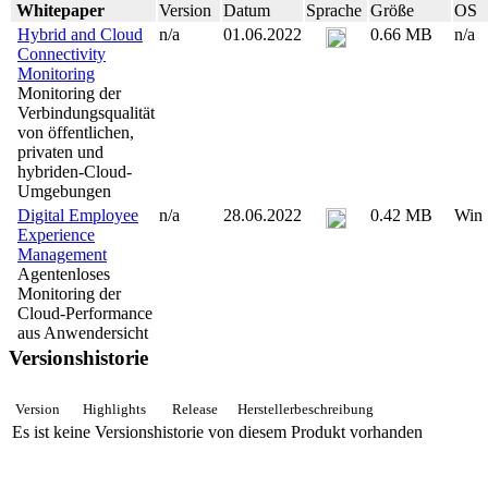
Whitepaper
Version
Datum
Sprache
Größe
OS
Hybrid and Cloud
n/a
01.06.2022
0.66 MB
n/a
Connectivity
Monitoring
Monitoring der
Verbindungsqualität
von öffentlichen,
privaten und
hybriden-Cloud-
Umgebungen
Digital Employee
n/a
28.06.2022
0.42 MB
Win
Experience
Management
Agentenloses
Monitoring der
Cloud-Performance
aus Anwendersicht
Versionshistorie
Version
Highlights
Release
Herstellerbeschreibung
Es ist keine Versionshistorie von diesem Produkt vorhanden