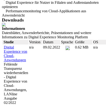
Digital Experience für Nutzer in Filialen und Außenstandorten
optimieren
Performancemonitoring von Cloud-Applikationen aus
Anwendersicht
Downloads
Informationen
Datenblätter, Anwenderberichte, Präsentationen und weitere
Informationen zu Digital Experience Monitoring Platform
Studie
Version
Datum
Sprache
Größe
OS
Digital
n/a
09.02.2022
0.62 MB
n/a
Experience von
Cloud-
Anwendungen
Fehlende
Transparenz
wiederherstellen
- Digital
Experience von
Cloud-
Anwendungen,
LANline
Ausgabe
02/2022