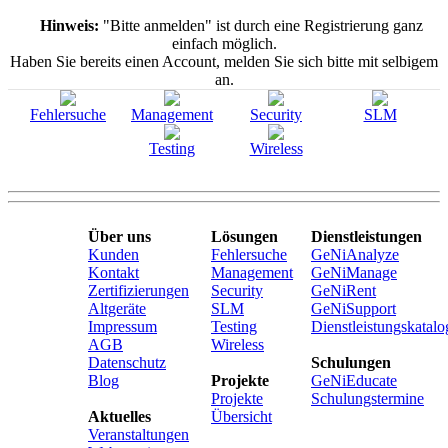
Hinweis:
"Bitte anmelden" ist durch eine Registrierung ganz
einfach möglich.
Haben Sie bereits einen Account, melden Sie sich bitte mit selbigem
an.
Fehlersuche
Management
Security
SLM
Testing
Wireless
Über uns
Lösungen
Dienstleistungen
Kunden
Fehlersuche
GeNiAnalyze
Kontakt
Management
GeNiManage
Zertifizierungen
Security
GeNiRent
Altgeräte
SLM
GeNiSupport
Impressum
Testing
Dienstleistungskatalo
AGB
Wireless
Datenschutz
Schulungen
Blog
Projekte
GeNiEducate
Projekte
Schulungstermine
Aktuelles
Übersicht
Veranstaltungen