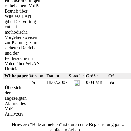
Herausforderungen
es bei einem VoIP-
Betrieb über
Wireless LAN
gibt. Der Vortrag
enthält
methodische
Vorgehensweisen
zur Planung, zum
sicheren Betrieb
und der
Fehlersuche im
Voice über WLAN
Umfeld.
Whitepaper
Version
Datum
Sprache
Größe
OS
n/a
18.07.2007
0.04 MB
n/a
Übersicht
der
angezeigten
Alarme des
VoFi
Analyzers
Hinweis:
"Bitte anmelden" ist durch eine Registrierung ganz
einfach möglich.