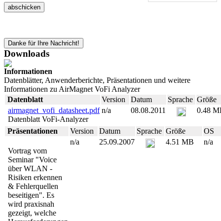
abschicken
Danke für Ihre Nachricht!
Downloads
Informationen
Datenblätter, Anwenderberichte, Präsentationen und weitere
Informationen zu AirMagnet VoFi Analyzer
Datenblatt
Version
Datum
Sprache
Größe
airmagnet_vofi_datasheet.pdf
n/a
08.08.2011
0.48 M
Datenblatt VoFi-Analyzer
Präsentationen
Version
Datum
Sprache
Größe
OS
n/a
25.09.2007
4.51 MB
n/a
Vortrag vom
Seminar "Voice
über WLAN -
Risiken erkennen
& Fehlerquellen
beseitigen". Es
wird praxisnah
gezeigt, welche