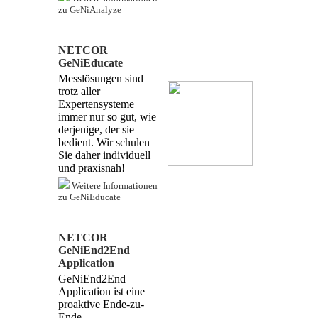
zu GeNiAnalyze
NETCOR
GeNiEducate
Messlösungen sind
trotz aller
Expertensysteme
immer nur so gut, wie
derjenige, der sie
bedient. Wir schulen
Sie daher individuell
und praxisnah!
Weitere Informationen
zu GeNiEducate
NETCOR
GeNiEnd2End
Application
GeNiEnd2End
Application ist eine
proaktive Ende-zu-
Ende-