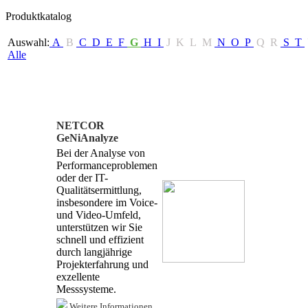
Produktkatalog
Auswahl:
A
B
C
D
E
F
G
H
I
J
K
L
M
N
O
P
Q
R
S
T
Alle
NETCOR
GeNiAnalyze
Bei der Analyse von
Performanceproblemen
oder der IT-
Qualitätsermittlung,
insbesondere im Voice-
und Video-Umfeld,
unterstützen wir Sie
schnell und effizient
durch langjährige
Projekterfahrung und
exzellente
Messsysteme.
Weitere Informationen