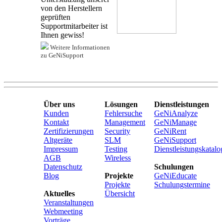
von den Herstellern
geprüften
Supportmitarbeiter ist
Ihnen gewiss!
Weitere Informationen
zu GeNiSupport
Über uns
Lösungen
Dienstleistungen
Kunden
Fehlersuche
GeNiAnalyze
Kontakt
Management
GeNiManage
Zertifizierungen
Security
GeNiRent
Altgeräte
SLM
GeNiSupport
Impressum
Testing
Dienstleistungskatalo
AGB
Wireless
Datenschutz
Schulungen
Blog
Projekte
GeNiEducate
Projekte
Schulungstermine
Aktuelles
Übersicht
Veranstaltungen
Webmeeting
Vorträge