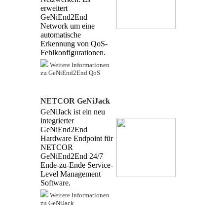
erweitert
GeNiEnd2End
Network um eine
automatische
Erkennung von QoS-
Fehlkonfigurationen.
Weitere Informationen
zu GeNiEnd2End QoS
NETCOR GeNiJack
GeNiJack ist ein neu
integrierter
GeNiEnd2End
Hardware Endpoint für
NETCOR
GeNiEnd2End 24/7
Ende-zu-Ende Service-
Level Management
Software.
Weitere Informationen
zu GeNiJack