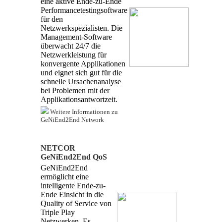
eine aktive Ende-zu-Ende
Performancetestingsoftware
für den
Netzwerkspezialisten. Die
Management-Software
überwacht 24/7 die
Netzwerkleistung für
konvergente Applikationen
und eignet sich gut für die
schnelle Ursachenanalyse
bei Problemen mit der
Applikationsantwortzeit.
Weitere Informationen zu
GeNiEnd2End Network
NETCOR
GeNiEnd2End QoS
GeNiEnd2End
ermöglicht eine
intelligente Ende-zu-
Ende Einsicht in die
Quality of Service von
Triple Play
Netzwerken. Es