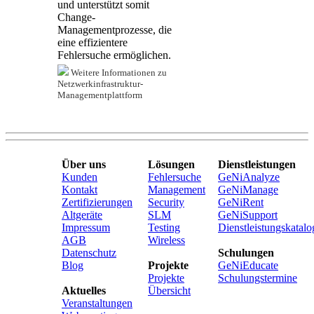
und unterstützt somit
Change-
Managementprozesse, die
eine effizientere
Fehlersuche ermöglichen.
Weitere Informationen zu
Netzwerkinfrastruktur-
Managementplattform
Über uns
Lösungen
Dienstleistungen
Kunden
Fehlersuche
GeNiAnalyze
Kontakt
Management
GeNiManage
Zertifizierungen
Security
GeNiRent
Altgeräte
SLM
GeNiSupport
Impressum
Testing
Dienstleistungskatalo
AGB
Wireless
Datenschutz
Schulungen
Blog
Projekte
GeNiEducate
Projekte
Schulungstermine
Aktuelles
Übersicht
Veranstaltungen