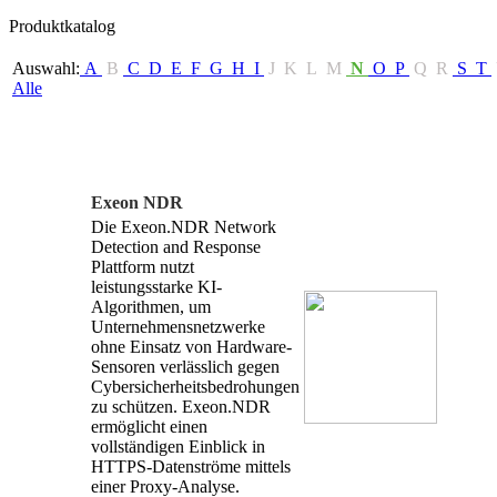
Produktkatalog
Auswahl:
A
B
C
D
E
F
G
H
I
J
K
L
M
N
O
P
Q
R
S
T
Alle
Exeon NDR
Die Exeon.NDR Network
Detection and Response
Plattform nutzt
leistungsstarke KI-
Algorithmen, um
Unternehmensnetzwerke
ohne Einsatz von Hardware-
Sensoren verlässlich gegen
Cybersicherheitsbedrohungen
zu schützen. Exeon.NDR
ermöglicht einen
vollständigen Einblick in
HTTPS-Datenströme mittels
einer Proxy-Analyse.