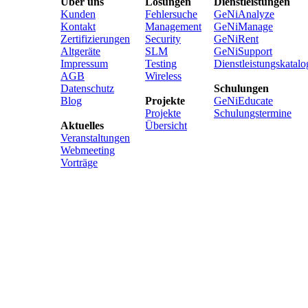
Über uns
Lösungen
Dienstleistungen
Kunden
Fehlersuche
GeNiAnalyze
Kontakt
Management
GeNiManage
Zertifizierungen
Security
GeNiRent
Altgeräte
SLM
GeNiSupport
Impressum
Testing
Dienstleistungskatalo
AGB
Wireless
Datenschutz
Schulungen
Blog
Projekte
GeNiEducate
Projekte
Schulungstermine
Aktuelles
Übersicht
Veranstaltungen
Webmeeting
Vorträge