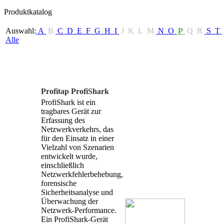
Produktkatalog
Auswahl:
A
B
C
D
E
F
G
H
I
J
K
L
M
N
O
P
Q
R
S
T
Alle
Profitap ProfiShark
ProfiShark ist ein
tragbares Gerät zur
Erfassung des
Netzwerkverkehrs, das
für den Einsatz in einer
Vielzahl von Szenarien
entwickelt wurde,
einschließlich
Netzwerkfehlerbehebung,
forensische
Sicherheitsanalyse und
Überwachung der
Netzwerk-Performance.
Ein ProfiShark-Gerät