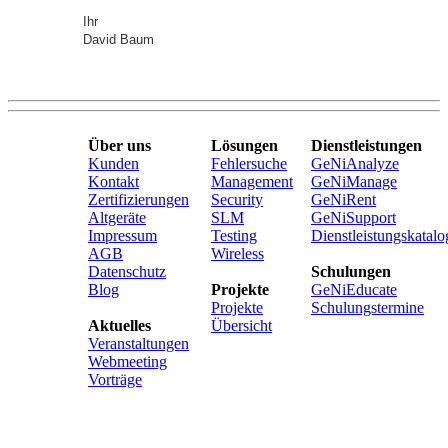
Ihr
David Baum
Über uns
Lösungen
Dienstleistungen
Kunden
Fehlersuche
GeNiAnalyze
Kontakt
Management
GeNiManage
Zertifizierungen
Security
GeNiRent
Altgeräte
SLM
GeNiSupport
Impressum
Testing
Dienstleistungskatalo
AGB
Wireless
Datenschutz
Schulungen
Blog
Projekte
GeNiEducate
Projekte
Schulungstermine
Aktuelles
Übersicht
Veranstaltungen
Webmeeting
Vorträge