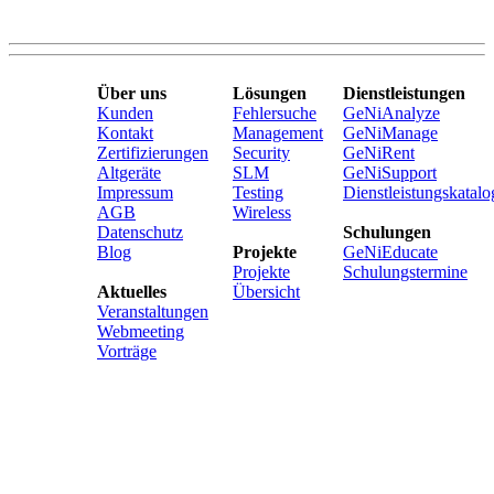
Über uns
Lösungen
Dienstleistungen
Kunden
Fehlersuche
GeNiAnalyze
Kontakt
Management
GeNiManage
Zertifizierungen
Security
GeNiRent
Altgeräte
SLM
GeNiSupport
Impressum
Testing
Dienstleistungskatalo
AGB
Wireless
Datenschutz
Schulungen
Blog
Projekte
GeNiEducate
Projekte
Schulungstermine
Aktuelles
Übersicht
Veranstaltungen
Webmeeting
Vorträge