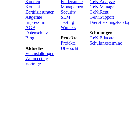
Kunden
Fehlersuche
GeNiAnalyze
Kontakt
Management
GeNiManage
Zertifizierungen
Security
GeNiRent
Altgeräte
SLM
GeNiSupport
Impressum
Testing
Dienstleistungskatalo
AGB
Wireless
Datenschutz
Schulungen
Blog
Projekte
GeNiEducate
Projekte
Schulungstermine
Aktuelles
Übersicht
Veranstaltungen
Webmeeting
Vorträge