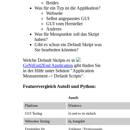
Beides
Was für ein Typ ist die Applikation?
Webseite
Selbst angepasstes GUI
GUI vom Hersteller
Anderes
Was für Messpunkte soll das Skript
haben?
Gibt es schon ein Default Skript was
Sie bearbeiten könnten?
Welche Default Skripts es in
GeNiEnd2End Application
gibt finden Sie
in der Hilfe unter Sektion "Application
Measurement -> Default Scripts".
Featurevergleich AutoIt und Python:
AutoIt
Plattform
Windows
GUI Testing
Ja und es ist einfach
Webseiten Testing
Ja, komplett
Empfohlen für
Anfänger / Professionals