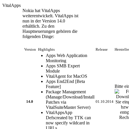
VitalApps
Nokia hat VitalApps
weiterentwickelt. VitalApps ist
nun in der Version 14.0
erhältlich. Zu den
Hauptneuerungen gehören die
folgenden Dinge:
Version
Highlights
Release
Herstell
Apps Web Application
Monitoring
Apps SMB Expert
Module
VitalAgent for MacOS
Apps End2End [Beta
Bitte e
Feature]
Package Management
(Manage/Download/Install
14.0
Patches via
01.10.2014
VitalSuiteMaster Server)
VitalAppsApp
Defscreated by TTK can
now specify wildcard in
URLs