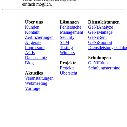
einfach möglich.
Über uns
Lösungen
Dienstleistungen
Kunden
Fehlersuche
GeNiAnalyze
Kontakt
Management
GeNiManage
Zertifizierungen
Security
GeNiRent
Altgeräte
SLM
GeNiSupport
Impressum
Testing
Dienstleistungskatalo
AGB
Wireless
Datenschutz
Schulungen
Blog
Projekte
GeNiEducate
Projekte
Schulungstermine
Aktuelles
Übersicht
Veranstaltungen
Webmeeting
Vorträge