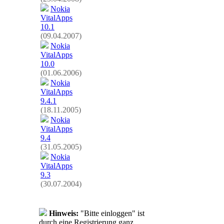
Nokia
VitalApps
10.1
(09.04.2007)
Nokia
VitalApps
10.0
(01.06.2006)
Nokia
VitalApps
9.4.1
(18.11.2005)
Nokia
VitalApps
9.4
(31.05.2005)
Nokia
VitalApps
9.3
(30.07.2004)
Hinweis:
"Bitte einloggen" ist
durch eine Registrierung ganz