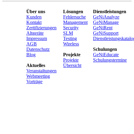
Über uns
Lösungen
Dienstleistungen
Kunden
Fehlersuche
GeNiAnalyze
Kontakt
Management
GeNiManage
Zertifizierungen
Security
GeNiRent
Altgeräte
SLM
GeNiSupport
Impressum
Testing
Dienstleistungskatalo
AGB
Wireless
Datenschutz
Schulungen
Blog
Projekte
GeNiEducate
Projekte
Schulungstermine
Aktuelles
Übersicht
Veranstaltungen
Webmeeting
Vorträge