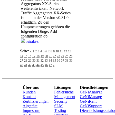
Aggregators XX-Series
weiterentwickelt. Network
Traffic Aggregators XX-Series
ist nun in der Version v0.31.0
erhältlich. Zu den
Hauptneuerungen gehören die
folgenden Dinge: Add
configuration op...
weiterlesen
Seite:
«
1
2
3
4
5
6
7
8
9
10
11
12
13
14
15
16
17
18
19
20
21
22
23
24
25
26
27
28
29
30
31
32
33
34
35
36
37
38
39
40
41
42
43
44
45
46
47
»
Über uns
Lösungen
Dienstleistungen
Kunden
Fehlersuche
GeNiAnalyze
Kontakt
Management
GeNiManage
Zertifizierungen
Security
GeNiRent
Altgeräte
SLM
GeNiSupport
Impressum
Testing
Dienstleistungskatalo