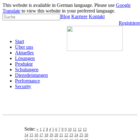
This website is available in German language. Please use
Google
Translate
to view this website in your preferred language.
Blog
Karriere
Kontakt
Registrier
Start
Über uns
Aktuelles
Lösungen
Produkte
Schulungen
Dienstleistungen
Performance
Security
Seite:
«
1
2
3
4
5
6
7
8
9
10
11
12
13
14
15
16
17
18
19
20
21
22
23
24
25
26