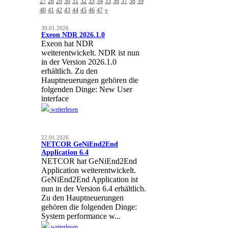
27
28
29
30
31
32
33
34
35
36
37
38
39
40
41
42
43
44
45
46
47
»
30.01.2026
Exeon NDR 2026.1.0
Exeon hat NDR
weiterentwickelt. NDR ist nun
in der Version 2026.1.0
erhältlich. Zu den
Hauptneuerungen gehören die
folgenden Dinge: New User
interface
weiterlesen
22.01.2026
NETCOR GeNiEnd2End
Application 6.4
NETCOR hat GeNiEnd2End
Application weiterentwickelt.
GeNiEnd2End Application ist
nun in der Version 6.4 erhältlich.
Zu den Hauptneuerungen
gehören die folgenden Dinge:
System performance w...
weiterlesen