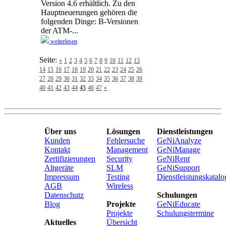
Version 4.6 erhältlich. Zu den
Hauptneuerungen gehören die
folgenden Dinge: B-Versionen
der ATM-...
weiterlesen
Seite:
«
1
2
3
4
5
6
7
8
9
10
11
12
13
14
15
16
17
18
19
20
21
22
23
24
25
26
27
28
29
30
31
32
33
34
35
36
37
38
39
40
41
42
43
44
45
46
47
»
Über uns
Lösungen
Dienstleistungen
Kunden
Fehlersuche
GeNiAnalyze
Kontakt
Management
GeNiManage
Zertifizierungen
Security
GeNiRent
Altgeräte
SLM
GeNiSupport
Impressum
Testing
Dienstleistungskatalo
AGB
Wireless
Datenschutz
Schulungen
Blog
Projekte
GeNiEducate
Projekte
Schulungstermine
Aktuelles
Übersicht