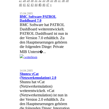
27
28
29
30
31
32
33
34
35
36
37
38
39
40
41
42
43
44
45
46
47
»
15.04.2005
BMC Software PATROL
DashBoard 7.0
BMC Software hat PATROL
DashBoard weiterentwickelt.
PATROL DashBoard ist nun in
der Version 7.0 erhältlich. Zu
den Hauptneuerungen gehören
die folgenden Dinge: Private
MIB Unterst�...
weiterlesen
14.04.2005
Shunra vCat
(Netzwerkemulation) 2.0
Shunra hat vCat
(Netzwerkemulation)
weiterentwickelt. vCat
(Netzwerkemulation) ist nun in
der Version 2.0 erhältlich. Zu
den Hauptneuerungen gehören
die folgenden Dinge: Integration