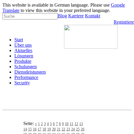
This website is available in German language. Please use
Google
Translate
to view this website in your preferred language.
Blog
Karriere
Kontakt
Registrier
Start
Über uns
Aktuelles
Lösungen
Produkte
Schulungen
Dienstleistungen
Performance
Security
Seite:
«
1
2
3
4
5
6
7
8
9
10
11
12
13
14
15
16
17
18
19
20
21
22
23
24
25
26