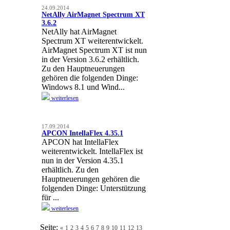
24.09.2014
NetAlly AirMagnet Spectrum XT
3.6.2
NetAlly hat AirMagnet
Spectrum XT weiterentwickelt.
AirMagnet Spectrum XT ist nun
in der Version 3.6.2 erhältlich.
Zu den Hauptneuerungen
gehören die folgenden Dinge:
Windows 8.1 und Wind...
weiterlesen
17.09.2014
APCON IntellaFlex 4.35.1
APCON hat IntellaFlex
weiterentwickelt. IntellaFlex ist
nun in der Version 4.35.1
erhältlich. Zu den
Hauptneuerungen gehören die
folgenden Dinge: Unterstützung
für ...
weiterlesen
Seite:
«
1
2
3
4
5
6
7
8
9
10
11
12
13