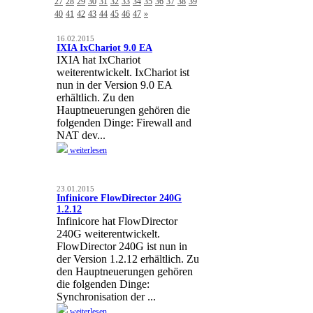
27
28
29
30
31
32
33
34
35
36
37
38
39
40
41
42
43
44
45
46
47
»
16.02.2015
IXIA IxChariot 9.0 EA
IXIA hat IxChariot
weiterentwickelt. IxChariot ist
nun in der Version 9.0 EA
erhältlich. Zu den
Hauptneuerungen gehören die
folgenden Dinge: Firewall and
NAT dev...
weiterlesen
23.01.2015
Infinicore FlowDirector 240G
1.2.12
Infinicore hat FlowDirector
240G weiterentwickelt.
FlowDirector 240G ist nun in
der Version 1.2.12 erhältlich. Zu
den Hauptneuerungen gehören
die folgenden Dinge:
Synchronisation der ...
weiterlesen