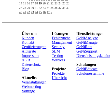
14
15
16
17
18
19
20
21
22
23
24
25
26
27
28
29
30
31
32
33
34
35
36
37
38
39
40
41
42
43
44
45
46
47
»
Über uns
Lösungen
Dienstleistungen
Kunden
Fehlersuche
GeNiAnalyze
Kontakt
Management
GeNiManage
Zertifizierungen
Security
GeNiRent
Altgeräte
SLM
GeNiSupport
Impressum
Testing
Dienstleistungskatalo
AGB
Wireless
Datenschutz
Schulungen
Blog
Projekte
GeNiEducate
Projekte
Schulungstermine
Aktuelles
Übersicht
Veranstaltungen
Webmeeting
Vorträge