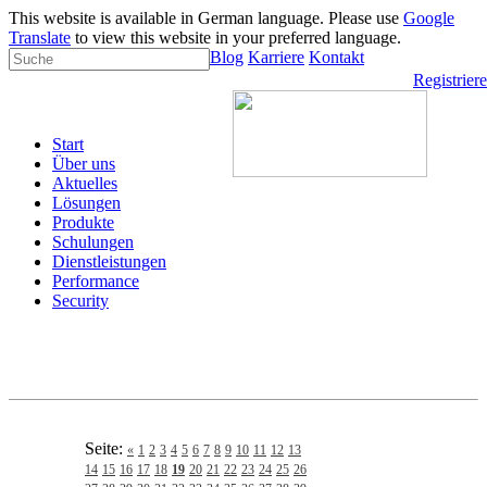
This website is available in German language. Please use
Google
Translate
to view this website in your preferred language.
Blog
Karriere
Kontakt
Registrier
Start
Über uns
Aktuelles
Lösungen
Produkte
Schulungen
Dienstleistungen
Performance
Security
Seite:
«
1
2
3
4
5
6
7
8
9
10
11
12
13
14
15
16
17
18
19
20
21
22
23
24
25
26