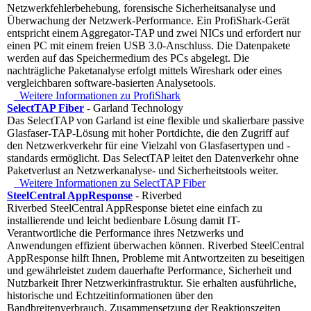
Netzwerkfehlerbehebung, forensische Sicherheitsanalyse und
Überwachung der Netzwerk-Performance. Ein ProfiShark-Gerät
entspricht einem Aggregator-TAP und zwei NICs und erfordert nur
einen PC mit einem freien USB 3.0-Anschluss. Die Datenpakete
werden auf das Speichermedium des PCs abgelegt. Die
nachträgliche Paketanalyse erfolgt mittels Wireshark oder eines
vergleichbaren software-basierten Analysetools.
Weitere Informationen zu ProfiShark
SelectTAP Fiber
- Garland Technology
Das SelectTAP von Garland ist eine flexible und skalierbare passive
Glasfaser-TAP-Lösung mit hoher Portdichte, die den Zugriff auf
den Netzwerkverkehr für eine Vielzahl von Glasfasertypen und -
standards ermöglicht. Das SelectTAP leitet den Datenverkehr ohne
Paketverlust an Netzwerkanalyse- und Sicherheitstools weiter.
Weitere Informationen zu SelectTAP Fiber
SteelCentral AppResponse
- Riverbed
Riverbed SteelCentral AppResponse bietet eine einfach zu
installierende und leicht bedienbare Lösung damit IT-
Verantwortliche die Performance ihres Netzwerks und
Anwendungen effizient überwachen können. Riverbed SteelCentral
AppResponse hilft Ihnen, Probleme mit Antwortzeiten zu beseitigen
und gewährleistet zudem dauerhafte Performance, Sicherheit und
Nutzbarkeit Ihrer Netzwerkinfrastruktur. Sie erhalten ausführliche,
historische und Echtzeitinformationen über den
Bandbreitenverbrauch, Zusammensetzung der Reaktionszeiten