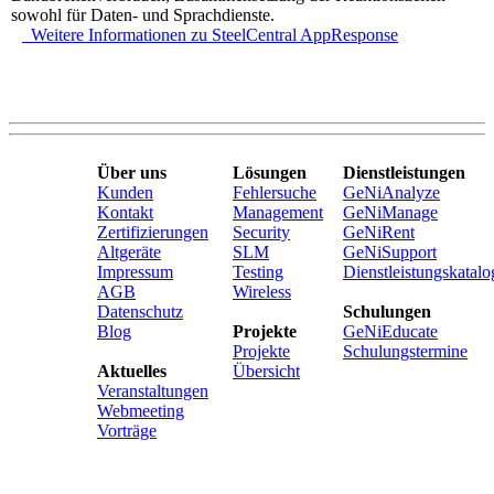
sowohl für Daten- und Sprachdienste.
Weitere Informationen zu SteelCentral AppResponse
Über uns
Lösungen
Dienstleistungen
Kunden
Fehlersuche
GeNiAnalyze
Kontakt
Management
GeNiManage
Zertifizierungen
Security
GeNiRent
Altgeräte
SLM
GeNiSupport
Impressum
Testing
Dienstleistungskatalo
AGB
Wireless
Datenschutz
Schulungen
Blog
Projekte
GeNiEducate
Projekte
Schulungstermine
Aktuelles
Übersicht
Veranstaltungen
Webmeeting
Vorträge