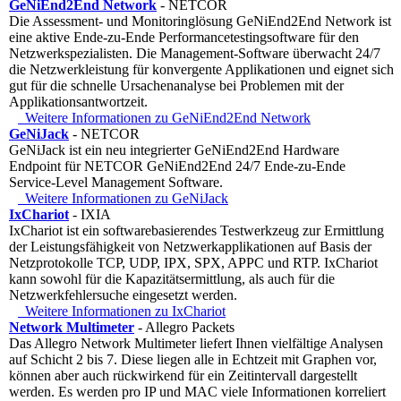
GeNiEnd2End Network
- NETCOR
Die Assessment- und Monitoringlösung GeNiEnd2End Network ist
eine aktive Ende-zu-Ende Performancetestingsoftware für den
Netzwerkspezialisten. Die Management-Software überwacht 24/7
die Netzwerkleistung für konvergente Applikationen und eignet sich
gut für die schnelle Ursachenanalyse bei Problemen mit der
Applikationsantwortzeit.
Weitere Informationen zu GeNiEnd2End Network
GeNiJack
- NETCOR
GeNiJack ist ein neu integrierter GeNiEnd2End Hardware
Endpoint für NETCOR GeNiEnd2End 24/7 Ende-zu-Ende
Service-Level Management Software.
Weitere Informationen zu GeNiJack
IxChariot
- IXIA
IxChariot ist ein softwarebasierendes Testwerkzeug zur Ermittlung
der Leistungsfähigkeit von Netzwerkapplikationen auf Basis der
Netzprotokolle TCP, UDP, IPX, SPX, APPC und RTP. IxChariot
kann sowohl für die Kapazitätsermittlung, als auch für die
Netzwerkfehlersuche eingesetzt werden.
Weitere Informationen zu IxChariot
Network Multimeter
- Allegro Packets
Das Allegro Network Multimeter liefert Ihnen vielfältige Analysen
auf Schicht 2 bis 7. Diese liegen alle in Echtzeit mit Graphen vor,
können aber auch rückwirkend für ein Zeitintervall dargestellt
werden. Es werden pro IP und MAC viele Informationen korreliert