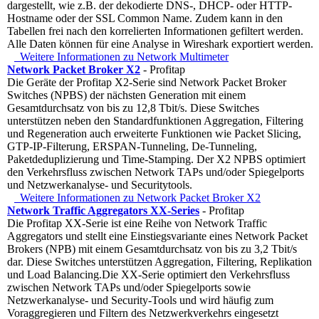
dargestellt, wie z.B. der dekodierte DNS-, DHCP- oder HTTP-
Hostname oder der SSL Common Name. Zudem kann in den
Tabellen frei nach den korrelierten Informationen gefiltert werden.
Alle Daten können für eine Analyse in Wireshark exportiert werden.
Weitere Informationen zu Network Multimeter
Network Packet Broker X2
- Profitap
Die Geräte der Profitap X2-Serie sind Network Packet Broker
Switches (NPBS) der nächsten Generation mit einem
Gesamtdurchsatz von bis zu 12,8 Tbit/s. Diese Switches
unterstützen neben den Standardfunktionen Aggregation, Filtering
und Regeneration auch erweiterte Funktionen wie Packet Slicing,
GTP-IP-Filterung, ERSPAN-Tunneling, De-Tunneling,
Paketdeduplizierung und Time-Stamping. Der X2 NPBS optimiert
den Verkehrsfluss zwischen Network TAPs und/oder Spiegelports
und Netzwerkanalyse- und Securitytools.
Weitere Informationen zu Network Packet Broker X2
Network Traffic Aggregators XX-Series
- Profitap
Die Profitap XX-Serie ist eine Reihe von Network Traffic
Aggregators und stellt eine Einstiegsvariante eines Network Packet
Brokers (NPB) mit einem Gesamtdurchsatz von bis zu 3,2 Tbit/s
dar. Diese Switches unterstützen Aggregation, Filtering, Replikation
und Load Balancing.Die XX-Serie optimiert den Verkehrsfluss
zwischen Network TAPs und/oder Spiegelports sowie
Netzwerkanalyse- und Security-Tools und wird häufig zum
Voraggregieren und Filtern des Netzwerkverkehrs eingesetzt