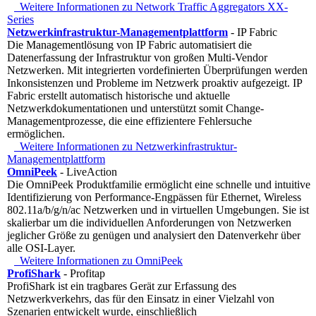
Weitere Informationen zu Network Traffic Aggregators XX-
Series
Netzwerkinfrastruktur-Managementplattform
- IP Fabric
Die Managementlösung von IP Fabric automatisiert die
Datenerfassung der Infrastruktur von großen Multi-Vendor
Netzwerken. Mit integrierten vordefinierten Überprüfungen werden
Inkonsistenzen und Probleme im Netzwerk proaktiv aufgezeigt. IP
Fabric erstellt automatisch historische und aktuelle
Netzwerkdokumentationen und unterstützt somit Change-
Managementprozesse, die eine effizientere Fehlersuche
ermöglichen.
Weitere Informationen zu Netzwerkinfrastruktur-
Managementplattform
OmniPeek
- LiveAction
Die OmniPeek Produktfamilie ermöglicht eine schnelle und intuitive
Identifizierung von Performance-Engpässen für Ethernet, Wireless
802.11a/b/g/n/ac Netzwerken und in virtuellen Umgebungen. Sie ist
skalierbar um die individuellen Anforderungen von Netzwerken
jeglicher Größe zu genügen und analysiert den Datenverkehr über
alle OSI-Layer.
Weitere Informationen zu OmniPeek
ProfiShark
- Profitap
ProfiShark ist ein tragbares Gerät zur Erfassung des
Netzwerkverkehrs, das für den Einsatz in einer Vielzahl von
Szenarien entwickelt wurde, einschließlich