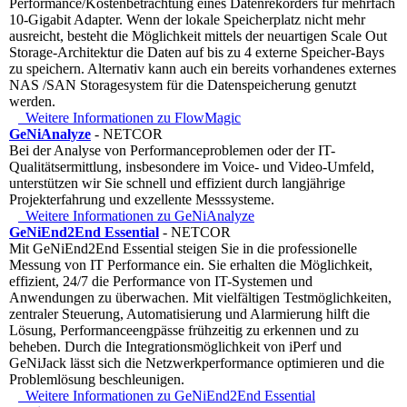
Performance/Kostenbetrachtung eines Datenrekorders für mehrfach
10-Gigabit Adapter. Wenn der lokale Speicherplatz nicht mehr
ausreicht, besteht die Möglichkeit mittels der neuartigen Scale Out
Storage-Architektur die Daten auf bis zu 4 externe Speicher-Bays
zu speichern. Alternativ kann auch ein bereits vorhandenes externes
NAS /SAN Storagesystem für die Datenspeicherung genutzt
werden.
Weitere Informationen zu FlowMagic
GeNiAnalyze
- NETCOR
Bei der Analyse von Performanceproblemen oder der IT-
Qualitätsermittlung, insbesondere im Voice- und Video-Umfeld,
unterstützen wir Sie schnell und effizient durch langjährige
Projekterfahrung und exzellente Messsysteme.
Weitere Informationen zu GeNiAnalyze
GeNiEnd2End Essential
- NETCOR
Mit GeNiEnd2End Essential steigen Sie in die professionelle
Messung von IT Performance ein. Sie erhalten die Möglichkeit,
effizient, 24/7 die Performance von IT-Systemen und
Anwendungen zu überwachen. Mit vielfältigen Testmöglichkeiten,
zentraler Steuerung, Automatisierung und Alarmierung hilft die
Lösung, Performanceengpässe frühzeitig zu erkennen und zu
beheben. Durch die Integrationsmöglichkeit von iPerf und
GeNiJack lässt sich die Netzwerkperformance optimieren und die
Problemlösung beschleunigen.
Weitere Informationen zu GeNiEnd2End Essential