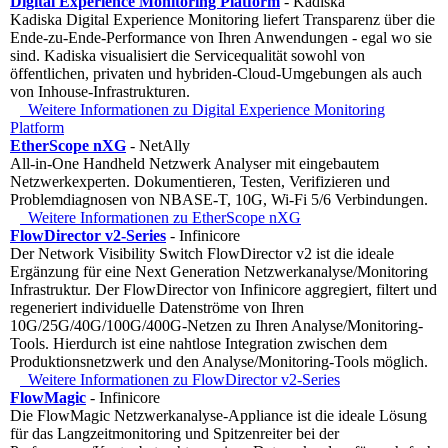
Digital Experience Monitoring Platform
- Kadiska
Kadiska Digital Experience Monitoring liefert Transparenz über die
Ende-zu-Ende-Performance von Ihren Anwendungen - egal wo sie
sind. Kadiska visualisiert die Servicequalität sowohl von
öffentlichen, privaten und hybriden-Cloud-Umgebungen als auch
von Inhouse-Infrastrukturen.
Weitere Informationen zu Digital Experience Monitoring
Platform
EtherScope nXG
- NetAlly
All-in-One Handheld Netzwerk Analyser mit eingebautem
Netzwerkexperten. Dokumentieren, Testen, Verifizieren und
Problemdiagnosen von NBASE-T, 10G, Wi-Fi 5/6 Verbindungen.
Weitere Informationen zu EtherScope nXG
FlowDirector v2-Series
- Infinicore
Der Network Visibility Switch FlowDirector v2 ist die ideale
Ergänzung für eine Next Generation Netzwerkanalyse/Monitoring
Infrastruktur. Der FlowDirector von Infinicore aggregiert, filtert und
regeneriert individuelle Datenströme von Ihren
10G/25G/40G/100G/400G-Netzen zu Ihren Analyse/Monitoring-
Tools. Hierdurch ist eine nahtlose Integration zwischen dem
Produktionsnetzwerk und den Analyse/Monitoring-Tools möglich.
Weitere Informationen zu FlowDirector v2-Series
FlowMagic
- Infinicore
Die FlowMagic Netzwerkanalyse-Appliance ist die ideale Lösung
für das Langzeitmonitoring und Spitzenreiter bei der